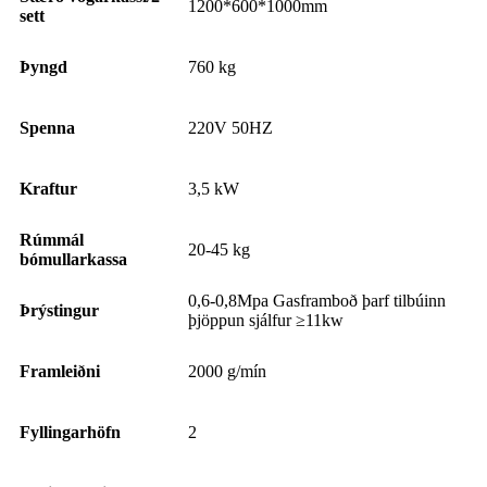
1200*600*1000mm
sett
Þyngd
760 kg
Spenna
220V 50HZ
Kraftur
3,5 kW
Rúmmál
20-45 kg
bómullarkassa
0,6-0,8Mpa Gasframboð þarf tilbúinn
Þrýstingur
þjöppun sjálfur ≥11kw
Framleiðni
2000 g/mín
Fyllingarhöfn
2