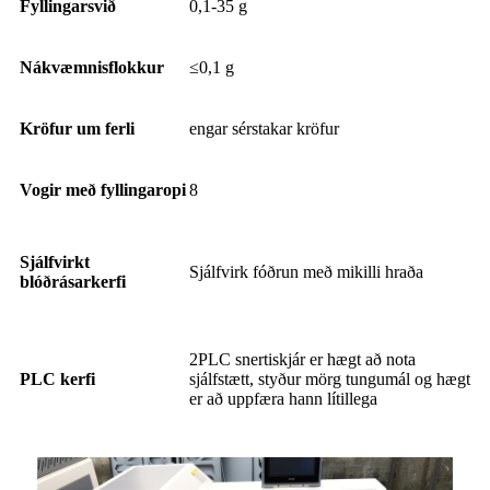
Fyllingarsvið
0,1-35 g
Nákvæmnisflokkur
≤0,1 g
Kröfur um ferli
engar sérstakar kröfur
Vogir með fyllingaropi
8
Sjálfvirkt
Sjálfvirk fóðrun með mikilli hraða
blóðrásarkerfi
2PLC snertiskjár er hægt að nota
PLC kerfi
sjálfstætt, styður mörg tungumál og hægt
er að uppfæra hann lítillega