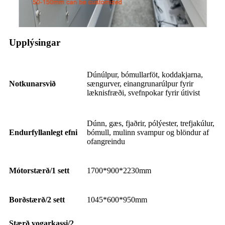
Upplýsingar
Dúnúlpur, bómullarföt, koddakjarna,
Notkunarsvið
sængurver, einangrunarúlpur fyrir
læknisfræði, svefnpokar fyrir útivist
Dúnn, gæs, fjaðrir, pólýester, trefjakúlur,
Endurfyllanlegt efni
bómull, mulinn svampur og blöndur af
ofangreindu
Mótorstærð/1 sett
1700*900*2230mm
Borðstærð/2 sett
1045*600*950mm
Stærð vogarkassi/2