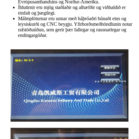
Evrópusambandsins og Norður-Ameríku.
Íhlutirnir eru mjög staðlaðir og alhæfðir og viðhaldið er
einfalt og þægilegt.
Málmplöturnar eru unnar með háþróaðri búnaði eins og
leysiskurði og CNC beygju. Yfirborðsmeðhöndlunin notar
rafstöðuúðun, sem gerir þær fallegar og rausnarlegar og
endingargóðar.