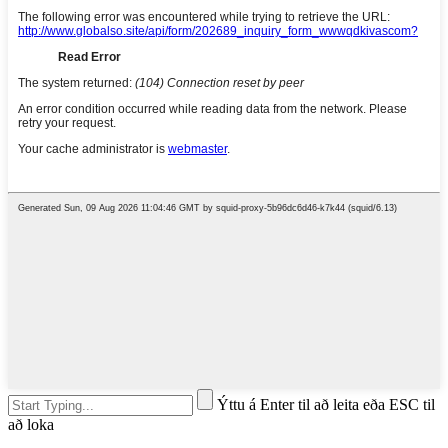
Ýttu á Enter til að leita eða ESC til
að loka