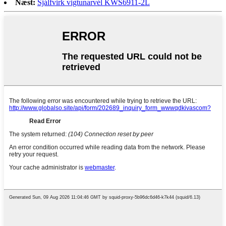
Næst:
Sjálfvirk vigtunarvél KWS6911-2L