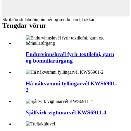
Skrifaðu skilaboðin þín hér og sendu þau til okkar
Tengdar vörur
Endurvinnsluvél fyrir textílefni, garn
og bómullarúrgang
Há nákvæmni fyllingarvél KWS6901-
2
Sjálfvirk vigtunarvél KWS6911-4