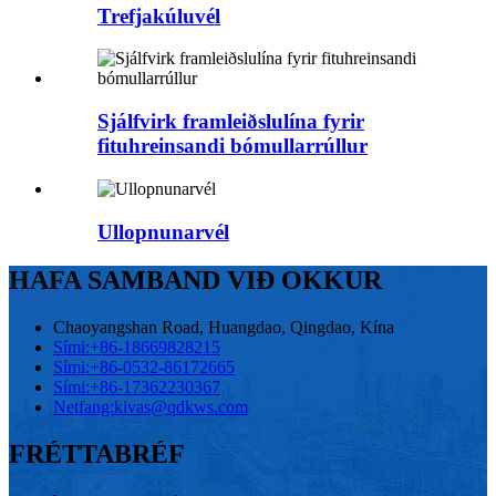
Trefjakúluvél
Sjálfvirk framleiðslulína fyrir
fituhreinsandi bómullarrúllur
Ullopnunarvél
HAFA SAMBAND VIÐ OKKUR
Chaoyangshan Road, Huangdao, Qingdao, Kína
Sími:
+86-18669828215
Sími:
+86-0532-86172665
Sími:
+86-17362230367
Netfang:
kivas@qdkws.com
FRÉTTABRÉF