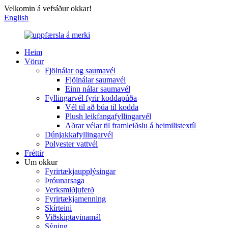
Velkomin á vefsíður okkar!
English
Heim
Vörur
Fjölnálar og saumavél
Fjölnálar saumavél
Einn nálar saumavél
Fyllingarvél fyrir koddapúða
Vél til að búa til kodda
Plush leikfangafyllingarvél
Aðrar vélar til framleiðslu á heimilistextíl
Dúnjakkafyllingarvél
Polyester vattvél
Fréttir
Um okkur
Fyrirtækjaupplýsingar
Þróunarsaga
Verksmiðjuferð
Fyrirtækjamenning
Skírteini
Viðskiptavinamál
Sýning