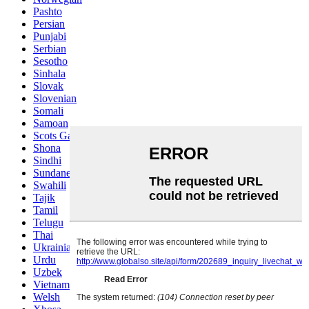
Pashto
Persian
Punjabi
Serbian
Sesotho
Sinhala
Slovak
Slovenian
Somali
Samoan
Scots Gaelic
Shona
Sindhi
Sundanese
Swahili
Tajik
Tamil
Telugu
Thai
Ukrainian
Urdu
Uzbek
Vietnamese
Welsh