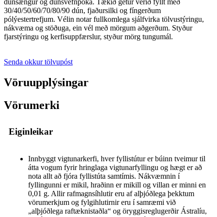
dúnsængur og dúnsvefnpoka. Tækið getur verið fyllt með
30/40/50/60/70/80/90 dún, fjaðursilki og fíngerðum
pólýestertrefjum. Vélin notar fullkomlega sjálfvirka tölvustýringu,
nákvæma og stöðuga, ein vél með mörgum aðgerðum. Styður
fjarstýringu og kerfisuppfærslur, styður mörg tungumál.
Senda okkur tölvupóst
Vöruupplýsingar
Vörumerki
Eiginleikar
Innbyggt vigtunarkerfi, hver fyllistútur er búinn tveimur til
átta vogum fyrir hringlaga vigtunarfyllingu og hægt er að
nota allt að fjóra fyllistúta samtímis. Nákvæmnin í
fyllingunni er mikil, hraðinn er mikill og villan er minni en
0,01 g. Allir rafmagnsíhlutir eru af alþjóðlega þekktum
vörumerkjum og fylgihlutirnir eru í samræmi við
„alþjóðlega raftæknistaðla“ og öryggisreglugerðir Ástralíu,