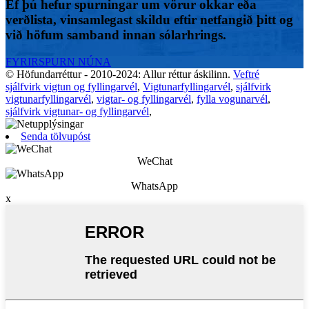
Ef þú hefur spurningar um vörur okkar eða
verðlista, vinsamlegast skildu eftir netfangið þitt og
við höfum samband innan sólarhrings.
FYRIRSPURN NÚNA
© Höfundarréttur - 2010-2024: Allur réttur áskilinn.
Veftré
sjálfvirk vigtun og fyllingarvél
,
Vigtunarfyllingarvél
,
sjálfvirk
vigtunarfyllingarvél
,
vigtar- og fyllingarvél
,
fylla vogunarvél
,
sjálfvirk vigtunar- og fyllingarvél
,
Senda tölvupóst
WeChat
WhatsApp
x