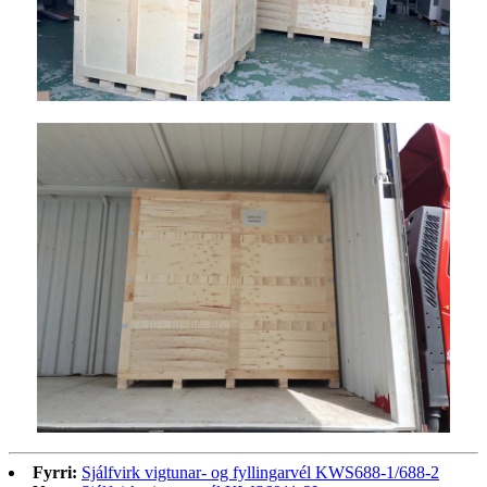
Fyrri:
Sjálfvirk vigtunar- og fyllingarvél KWS688-1/688-2