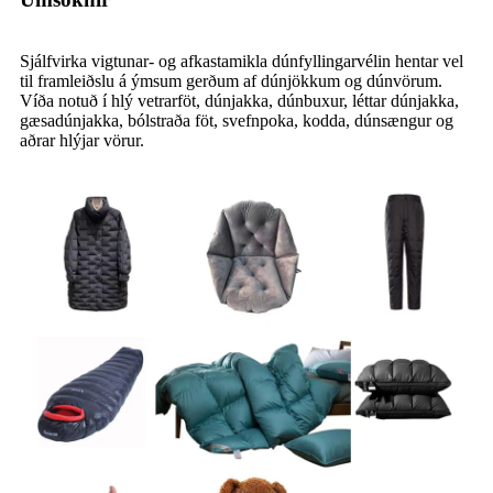
Sjálfvirka vigtunar- og afkastamikla dúnfyllingarvélin hentar vel
til framleiðslu á ýmsum gerðum af dúnjökkum og dúnvörum.
Víða notuð í hlý vetrarföt, dúnjakka, dúnbuxur, léttar dúnjakka,
gæsadúnjakka, bólstraða föt, svefnpoka, kodda, dúnsængur og
aðrar hlýjar vörur.