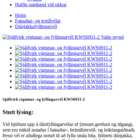
Hafðu samband við okkur
Heim
Fatnaðar- og textílvélar
Dúnjakkafyllingarvél
Sjálfvirk vigtunar- og fyllingarvél KWS6911-2
Stutt lýsing:
Við bjóðum upp á dúnfyllingarvélar af ýmsum gerðum og tilgangi,
sem eru mikið notaðar í fatnaðar-, heimilistextíl- og leikfangaiðnaði.
Þessi vél er aðallega notuð til að fylla smáa bita, fjölnets dúnjakka,